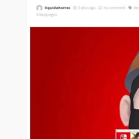
liquidahorros
3 años ago
no comment
de
Videojuegos