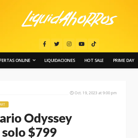
FERTAS ONLINE
LIQUIDACIONES
HOT SALE
PRIME DAY
Oct. 19, 2023 at 9:00 pm
ART
ario Odyssey
 solo $799