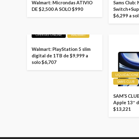
Walmart: Microndas ATIVIO
Sams Club:
DE $2,500 A SOLO $990
Switch+Sup
$6,299 a so
LIQUIDACIONES
OFERTAS
OFERTAS ONLINE
WALMART
Walmart: PlayStation 5 slim
digital de 1TB de $9,999 a
solo $6,707
LIQUIDACIONE
SAMS CLUB
SAM’S CLUB
Apple 13″ d
$13,221