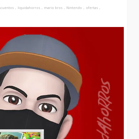
scuentos
liquidahorros
mario bros
Nintendo
ofertas