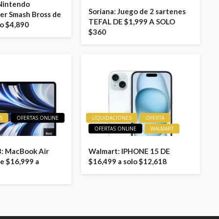
 Nintendo
Soriana: Juego de 2 sartenes
er Smash Bross de
TEFAL DE $1,999 A SOLO
lo $4,890
$360
S
OFERTAS ONLINE
LIQUIDACIONES
OFERTA
OFERTAS ONLINE
WALMART
: MacBook Air
Walmart: IPHONE 15 DE
e $16,999 a
$16,499 a solo $12,618