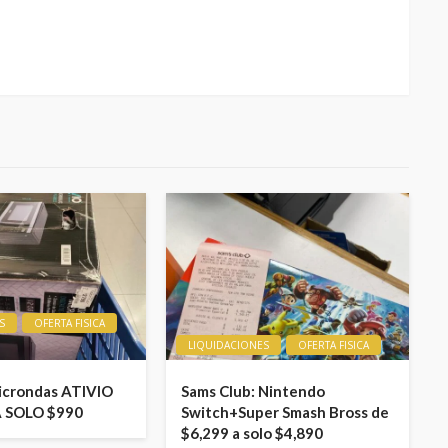
S
OFERTA FISICA
LIQUIDACIONES
OFERTA FISICA
icrondas ATIVIO
Sams Club: Nintendo
A SOLO $990
Switch+Super Smash Bross de
$6,299 a solo $4,890