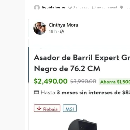
liquidahorros
3 años ago
no comment
liq