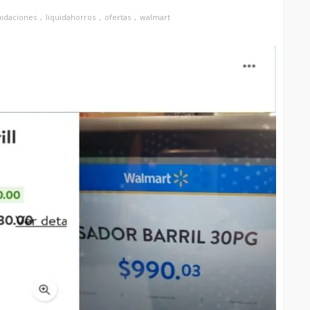
uidaciones
liquidahorros
ofertas
walmart