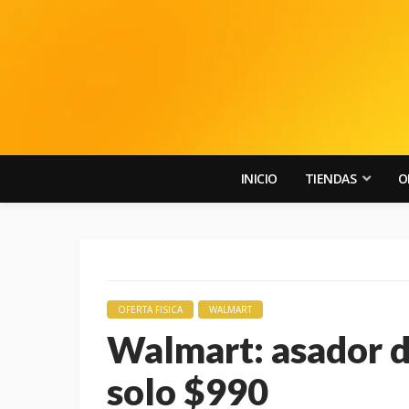
INICIO
TIENDAS
O
OFERTA FISICA
WALMART
Walmart: asador d
solo $990