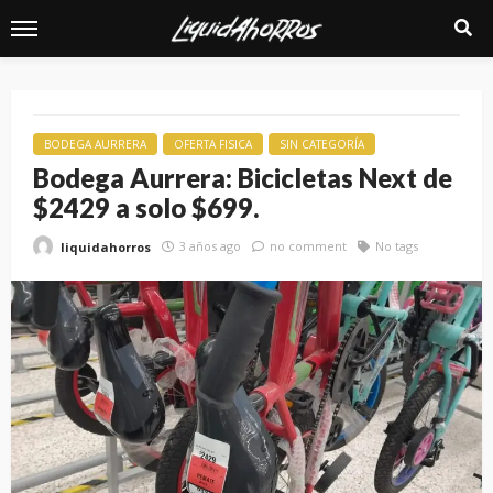
BODEGA AURRERA
OFERTA FISICA
SIN CATEGORÍA
Bodega Aurrera: Bicicletas Next de
$2429 a solo $699.
3 años ago
no comment
No tags
liquidahorros