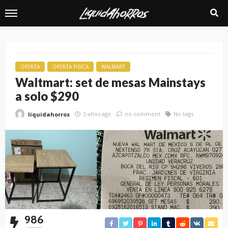
OFERTA
OFERTA FISICA
WALMART
Waltmart: set de mesas Mainstays
a solo $290
3 años ago
no comment
No tags
liquidahorros
986