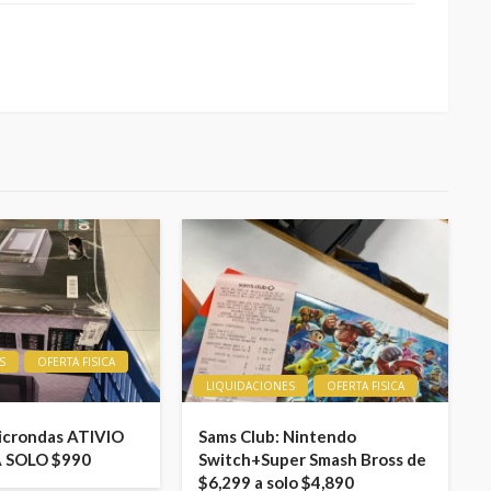
S
OFERTA FISICA
LIQUIDACIONES
OFERTA FISICA
icrondas ATIVIO
Sams Club: Nintendo
A SOLO $990
Switch+Super Smash Bross de
$6,299 a solo $4,890