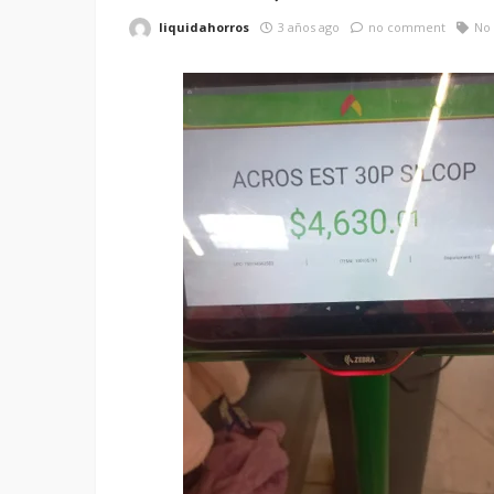
liquidahorros
3 años ago
no comment
No 