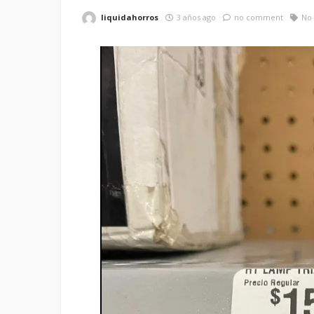
liquidahorros
3 años ago
no comment
No 