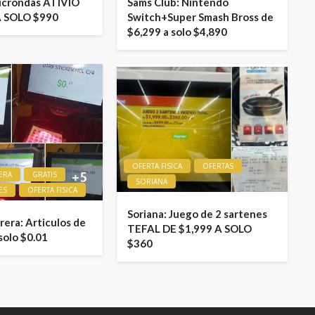
icrondas ATIVIO
Sams Club: Nintendo
A SOLO $990
Switch+Super Smash Bross de
$6,299 a solo $4,890
OFERTA FISICA
OFERTAS
ERA
GRATIS
SORIANA
ES
OFERTA FISICA
Soriana: Juego de 2 sartenes
era: Articulos de
TEFAL DE $1,999 A SOLO
solo $0.01
$360