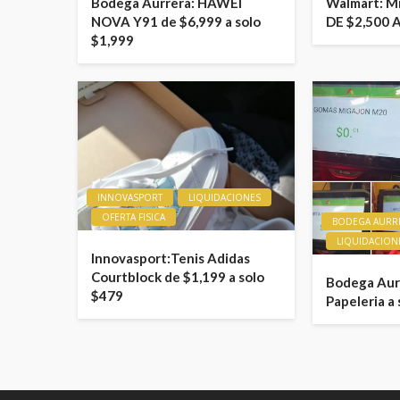
Bodega Aurrera: HAWEI
Walmart: M
NOVA Y91 de $6,999 a solo
DE $2,500 
$1,999
INNOVASPORT
LIQUIDACIONES
OFERTA FISICA
BODEGA AURR
LIQUIDACION
Innovasport:Tenis Adidas
Courtblock de $1,199 a solo
Bodega Aurr
$479
Papeleria a 