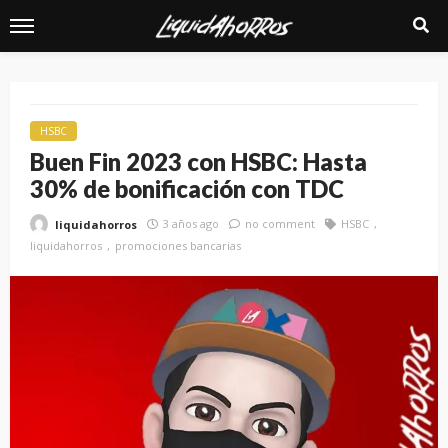
HSBC
Buen Fin 2023 con HSBC: Hasta
30% de bonificación con TDC
3 años ago
no comment
HSBC
liquidahorros
liquidahorros
promociones bancarias