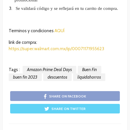
promocional”
Se validará código y se reflejará en tu carrito de compra.
Terminos y condiciones
AQUÍ
link de compra:
https://super.walmart.com.mx/ip/00071171955623
Tags :
Amazon Prime Deal Days
Buen Fin
buen fin 2023
descuentos
liquidahorros
SHARE ON FACEBOOK
SHARE ON TWITTER