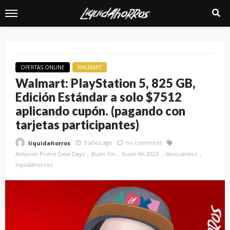
OFERTAS ONLINE
WALMART
Walmart: PlayStation 5, 825 GB,
Edición Estándar a solo $7512
aplicando cupón. (pagando con
tarjetas participantes)
3 años ago
no comment
liquidahorros
Amazon Prime Deal Days
Buen Fin
buen fin 2023
descuentos
liquidahorros