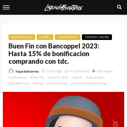
BUEN FIN 2023
COPPEL
OFERTA FISICA
OFERTAS ONLINE
Buen Fin con Bancoppel 2023:
Hasta 15% de bonificacion
comprando con tdc.
3 años ago
no comment
bancopple
liquidahorros
bonificación
Buen Fin
buen fin 2023
coppel
descuentos
liquidahorros
ofertas
promociones
promociones bancarias