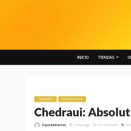
INICIO
TIENDAS
O
CHEDARUI
OFERTA FISICA
Chedraui: Absolut 
liquidahorros
3 años ago
no comment
de