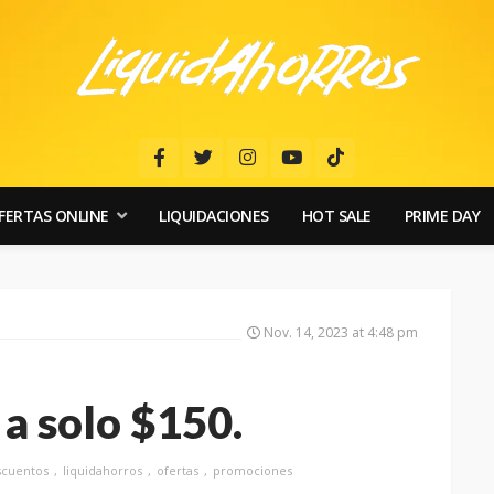
FERTAS ONLINE
LIQUIDACIONES
HOT SALE
PRIME DAY
Nov. 14, 2023 at 4:48 pm
a solo $150.
scuentos
liquidahorros
ofertas
promociones