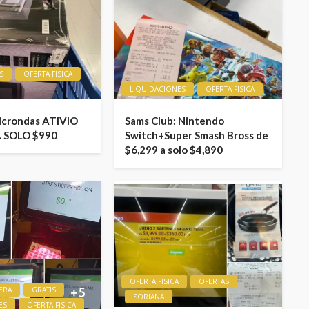
S
OFERTA FISICA
LIQUIDACIONES
OFERTA FISICA
icrondas ATIVIO
Sams Club: Nintendo
A SOLO $990
Switch+Super Smash Bross de
$6,299 a solo $4,890
OFERTA FISICA
OFERTAS
ERA
GRATIS
SORIANA
ES
OFERTA FISICA