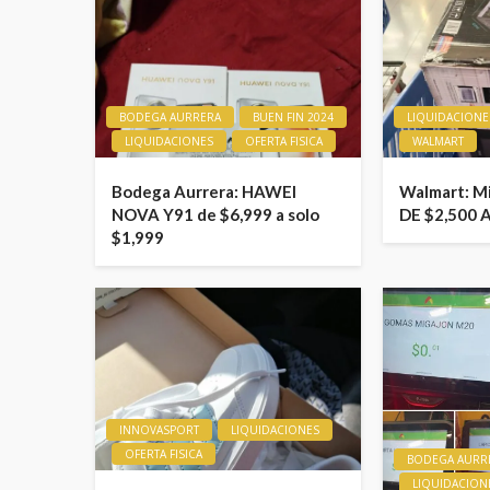
BODEGA AURRERA
BUEN FIN 2024
LIQUIDACIONE
LIQUIDACIONES
OFERTA FISICA
WALMART
Bodega Aurrera: HAWEI
Walmart: M
NOVA Y91 de $6,999 a solo
DE $2,500 
$1,999
INNOVASPORT
LIQUIDACIONES
OFERTA FISICA
BODEGA AURR
LIQUIDACION