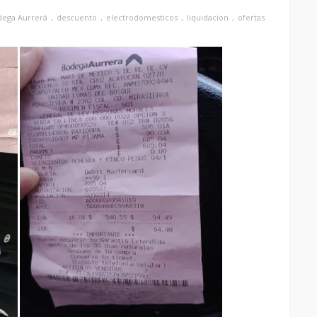
dega Aurrerá
descuento
electrodomesticos
liquidacion
ofertas