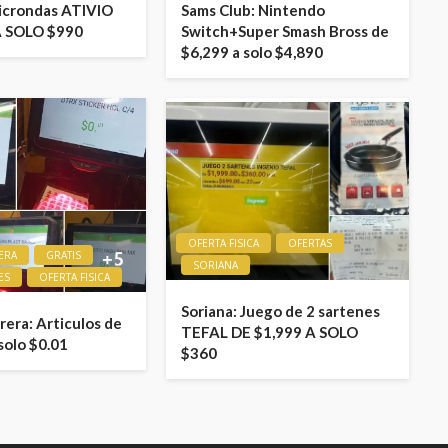
icrondas ATIVIO
Sams Club: Nintendo
A SOLO $990
Switch+Super Smash Bross de
$6,299 a solo $4,890
OFERTA FISICA
OFERTAS
ERA
GRATIS
SORIANA
ES
OFERTA FISICA
Soriana: Juego de 2 sartenes
era: Articulos de
TEFAL DE $1,999 A SOLO
solo $0.01
$360