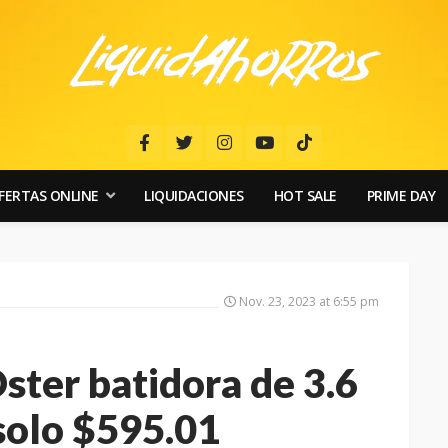
FERTAS ONLINE
LIQUIDACIONES
HOT SALE
PRIME DAY
Nov. 23, 2023 at 6:55 pm
ster batidora de 3.6
 solo $595.01