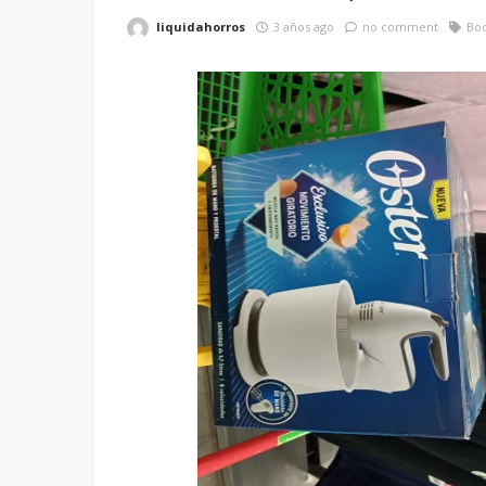
liquidahorros
3 años ago
no comment
Bo