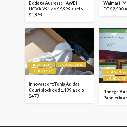
Bodega Aurrera: HAWEI
Walmart: M
NOVA Y91 de $6,999 a solo
DE $2,500 
$1,999
INNOVASPORT
LIQUIDACIONES
OFERTA FISICA
BODEGA AURR
LIQUIDACION
Innovasport:Tenis Adidas
Courtblock de $1,199 a solo
Bodega Aurr
$479
Papeleria a 