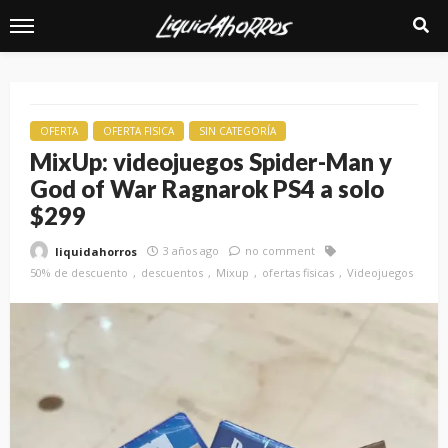
OFERTA
OFERTA FISICA
SIN CATEGORÍA
MixUp: videojuegos Spider-Man y
God of War Ragnarok PS4 a solo
$299
3 años ago
no comment
liquidahorros
50% de descuento
descuentos
Mixup
ofertas fisicas
Videojuegos