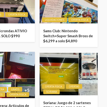
S
OFERTA FISICA
LIQUIDACIONES
OFERTA FISICA
icrondas ATIVIO
Sams Club: Nintendo
A SOLO $990
Switch+Super Smash Bross de
$6,299 a solo $4,890
OFERTA FISICA
OFERTAS
ERA
GRATIS
SORIANA
ES
OFERTA FISICA
Soriana: Juego de 2 sartenes
era: Articulos de