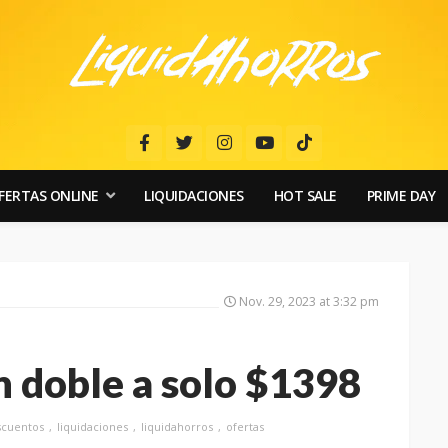
FERTAS ONLINE
LIQUIDACIONES
HOT SALE
PRIME DAY
Nov. 29, 2023 at 3:32 pm
n doble a solo $1398
scuentos
liquidaciones
liquidahorros
ofertas