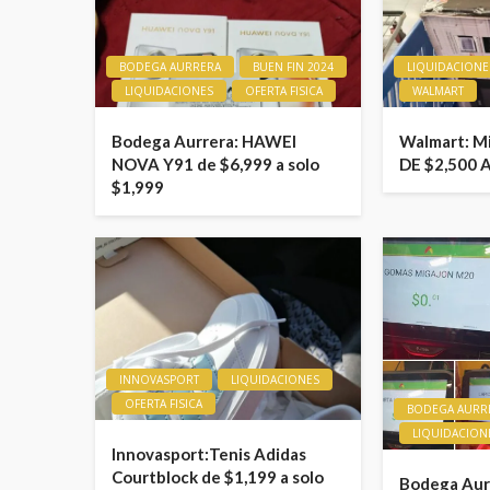
BODEGA AURRERA
BUEN FIN 2024
LIQUIDACIONE
LIQUIDACIONES
OFERTA FISICA
WALMART
Bodega Aurrera: HAWEI
Walmart: M
NOVA Y91 de $6,999 a solo
DE $2,500 
$1,999
INNOVASPORT
LIQUIDACIONES
OFERTA FISICA
BODEGA AURR
LIQUIDACION
Innovasport:Tenis Adidas
Courtblock de $1,199 a solo
Bodega Aurr