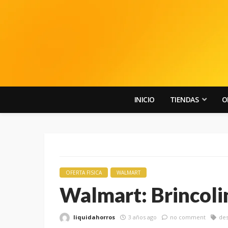
INICIO
TIENDAS
O
OFERTA FISICA
WALMART
Walmart: Brincoli
liquidahorros
3 años ago
no comment
de