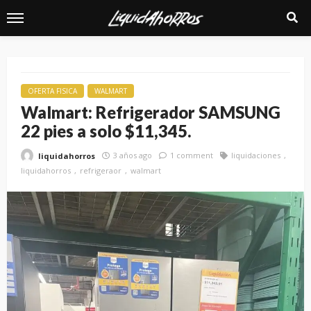
OFERTA FISICA
WALMART
Walmart: Refrigerador SAMSUNG
22 pies a solo $11,345.
3 años ago
1 comment
liquidaciones
liquidahorros
liquidahorros
refrigeraor
walmart