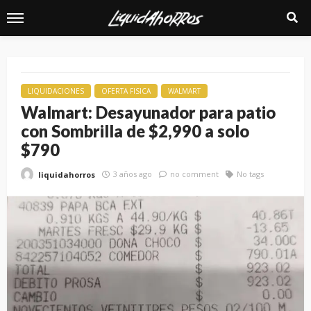
LIQUIDACIONES
OFERTA FISICA
WALMART
Walmart: Desayunador para patio
con Sombrilla de $2,990 a solo
$790
3 años ago
no comment
No tags
liquidahorros