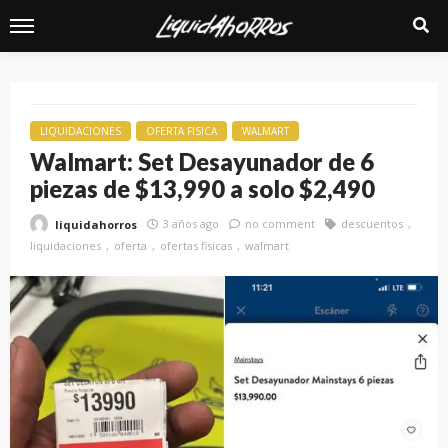
LIQUIDACIONES
OFERTA FISICA
WALMART
Walmart: Set Desayunador de 6
piezas de $13,990 a solo $2,490
3 años ago
no comment
descuentos
liquidahorros
liquidaciones
oferta
ofertas fisicas
walmart