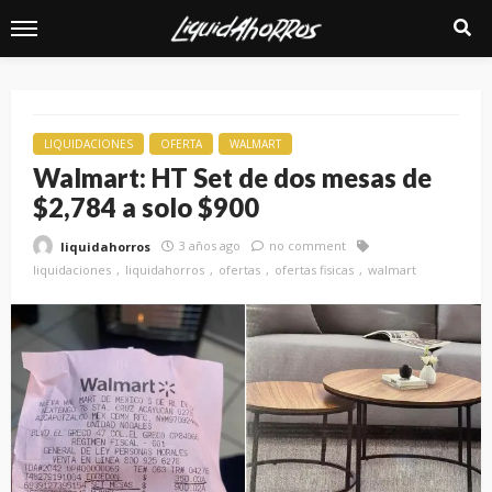
LIQUIDACIONES
OFERTA
WALMART
Walmart: HT Set de dos mesas de
$2,784 a solo $900
3 años ago
no comment
liquidahorros
liquidaciones
liquidahorros
ofertas
ofertas fisicas
walmart