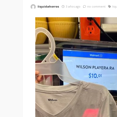
liquidahorros
3 años ago
no comment
liq