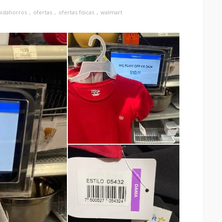
uidahorros
ofertas
ofertas fisicas
walmart