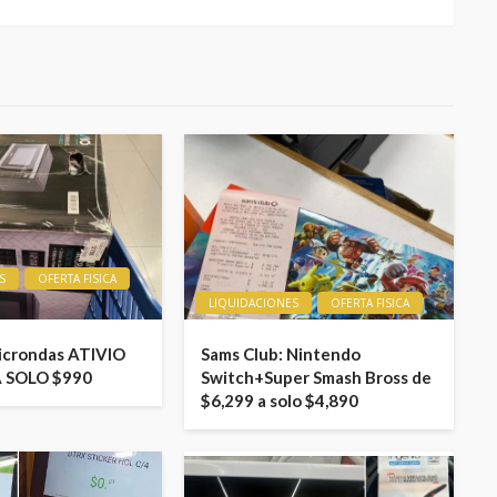
S
OFERTA FISICA
LIQUIDACIONES
OFERTA FISICA
icrondas ATIVIO
Sams Club: Nintendo
A SOLO $990
Switch+Super Smash Bross de
$6,299 a solo $4,890