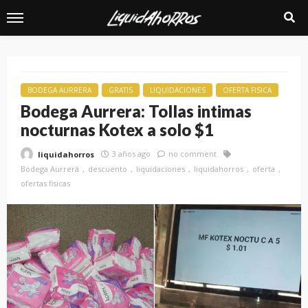
BODEGA AURRERA
GRATIS
LIQUIDACIONES
OFERTA FISICA
Bodega Aurrera: Tollas intimas
nocturnas Kotex a solo $1
3 años ago
no comment
liquidahorros
Bodega Aurrerá
descuento
liquidaciones
liquidahorros
oferta
ofertas fisicas