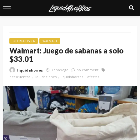
OFERTA FISICA
WALMART
Walmart: Juego de sabanas a solo
$33.01
3 años ago
no comment
liquidahorros
desscuentos
liquidaciones
liquidahorros
ofertas