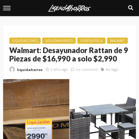
LIQUIDACIONES
LIQUIDAHORROS
OFERTA FISICA
WALMART
Walmart: Desayunador Rattan de 9
Piezas de $16,990 a solo $2,990
3 años ago
no comment
No tags
liquidahorros