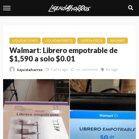
LIQUIDACIONES
LIQUIDAHORROS
OFERTA FISICA
WALMART
Walmart: Librero empotrable de
$1,590 a solo $0.01
3 años ago
no comment
No tags
liquidahorros