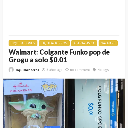
LIQUIDACIONES
LIQUIDAHORROS
OFERTA FISICA
WALMART
Walmart: Colgante Funko pop de
Grogu a solo $0.01
3 años ago
no comment
No tags
liquidahorros