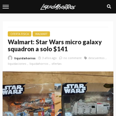
OFERTA FISICA
WALMART
Walmart: Star Wars micro galaxy
squadron a solo $141
3 años ago
no comment
descuentos
liquidahorros
liquidaciones
liquidahorros
ofertas