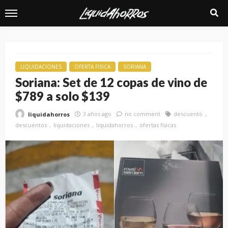
LIQUIDACIONES
OFERTA FISICA
SORIANA
Soriana: Set de 12 copas de vino de
$789 a solo $139
3 años ago
no comment
descuento
liquidahorros
descuentos
liquidaciones
liquidahorros
ofertas fisicas