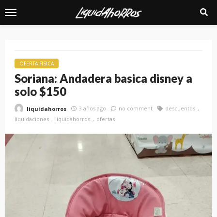
OFERTA FISICA
Soriana: Andadera basica disney a
solo $150
3 años ago
no comment
descuentos
liquidahorros
liquidaciones
liquidahorros
ofertas