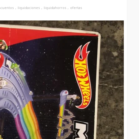
scuentos
liquidaciones
liquidahorros
ofertas