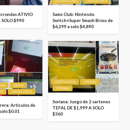
LIQUIDACIONES
OFERTA FISICA
icrondas ATIVIO
Sams Club: Nintendo
A SOLO $990
Switch+Super Smash Bross de
$6,299 a solo $4,890
OFERTA FISICA
OFERTAS
ERA
GRATIS
SORIANA
ES
OFERTA FISICA
Soriana: Juego de 2 sartenes
era: Articulos de
TEFAL DE $1,999 A SOLO
solo $0.01
$360