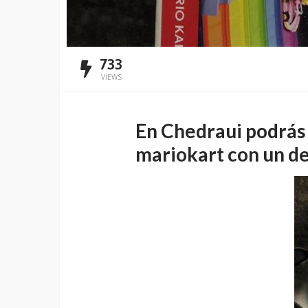
733
VIEWS
En Chedraui podrás 
mariokart con un d