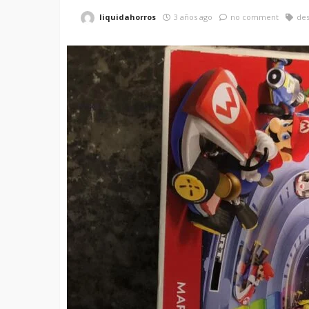
liquidahorros
3 años ago
no comment
de