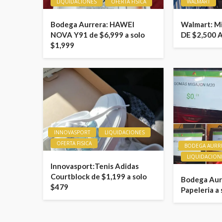
LIQUIDACIONES
OFERTA FISICA
WALMART
Bodega Aurrera: HAWEI
Walmart: M
NOVA Y91 de $6,999 a solo
DE $2,500 
$1,999
INNOVASPORT
LIQUIDACIONES
OFERTA FISICA
BODEGA AURR
LIQUIDACION
Innovasport:Tenis Adidas
Courtblock de $1,199 a solo
Bodega Aurr
$479
Papeleria a 