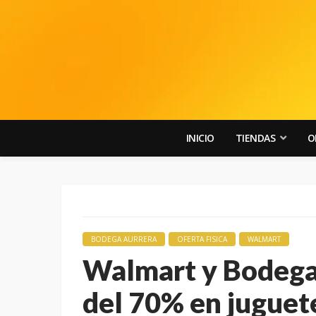
INICIO
TIENDAS
O
BODEGA AURRERA
OFERTA FISICA
WALMART
Walmart y Bodega
del 70% en juguete