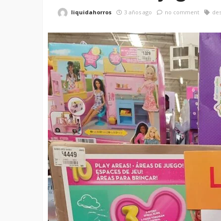
liquidahorros
3 años ago
no comment
de