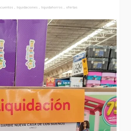
scuentos
liquidaciones
liquidahorros
ofertas