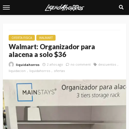
OFERTA FISICA
WALMART
Walmart: Organizador para
alacena a solo $36
2 años ago
no comment
descuentos
liquidahorros
liquidacion
liquidahorros
ofertas