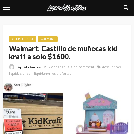
OFERTA FISICA
WALMART
Walmart: Castillo de muñecas kid
kraft a solo $1600.
2 años ago
no comment
descuentos
liquidahorros
liquidaciones
liquidahorros
ofertas