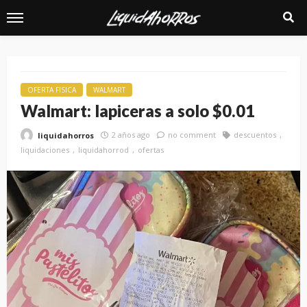
OFERTA FISICA
WALMART
Walmart: lapiceras a solo $0.01
2 años ago
no comment
descuentos
liquidahorros
liquidaciones
liquidahorrod
ofertas