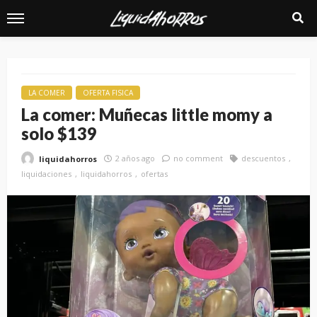
LA COMER
OFERTA FISICA
La comer: Muñecas little momy a
solo $139
2 años ago
no comment
descuentos
liquidahorros
liquidaciones
liquidahorros
ofertas