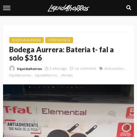
BODEGA AURRERA
OFERTA FISICA
Bodega Aurrera: Bateria t- fal a
solo $316
2 años ago
no comment
descuentos
liquidahorros
liquidaciones
liquidahorros
ofertas