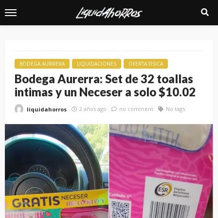
BODEGA AURRERA
LIQUIDACIONES
OFERTA FISICA
Bodega Aurerra: Set de 32 toallas
intimas y un Neceser a solo $10.02
2 años ago
no comment
No tags
liquidahorros