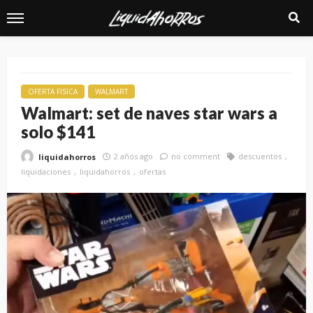
OFERTA FISICA
WALMART
Walmart: set de naves star wars a
solo $141
2 años ago
no comment
descuentos
liquidahorros
liquidaciones
liquidahorros
ofertas