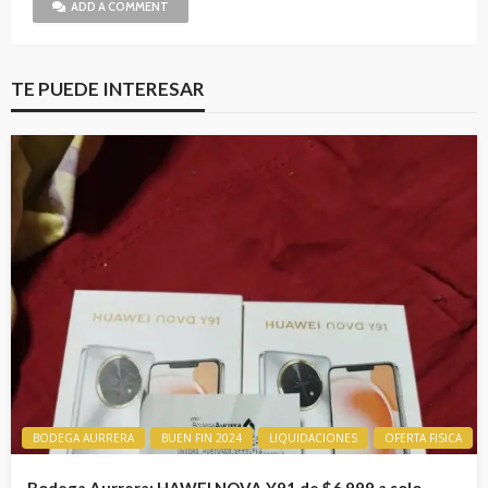
ADD A COMMENT
TE PUEDE INTERESAR
BODEGA AURRERA
BUEN FIN 2024
LIQUIDACIONES
OFERTA FISICA
Bodega Aurrera: HAWEI NOVA Y91 de $6,999 a solo