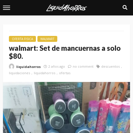
OFERTA FISICA
WALMART
walmart: Set de mancuernas a solo
$80.
2 años ago
no comment
descuentos
liquidahorros
liquidaciones
liquidahorros
ofertas