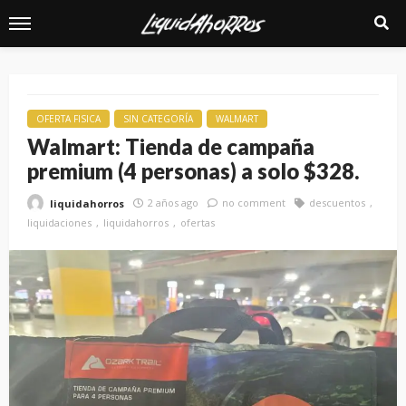
OFERTA FISICA
SIN CATEGORÍA
WALMART
Walmart: Tienda de campaña
premium (4 personas) a solo $328.
2 años ago
no comment
descuentos
liquidahorros
liquidaciones
liquidahorros
ofertas