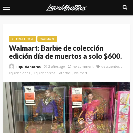
OFERTA FISICA
WALMART
Walmart: Barbie de colección
edición día de muertos a solo $600.
2 años ago
no comment
descuentos
liquidahorros
liquidaciones
liquidahorros
ofertas
walmart