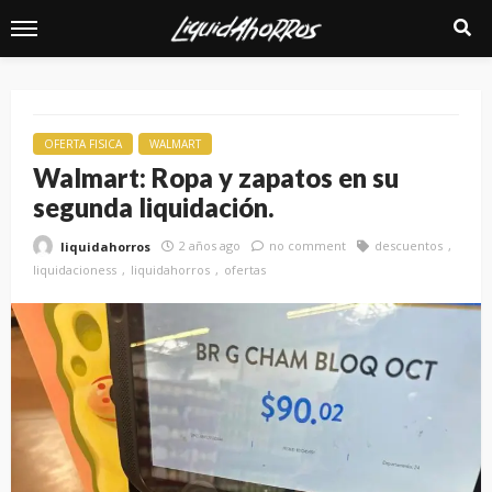
OFERTA FISICA
WALMART
Walmart: Ropa y zapatos en su
segunda liquidación.
2 años ago
no comment
descuentos
liquidahorros
liquidacioness
liquidahorros
ofertas