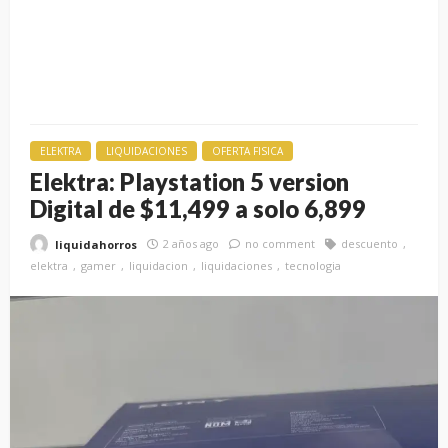
ELEKTRA
LIQUIDACIONES
OFERTA FISICA
Elektra: Playstation 5 version
Digital de $11,499 a solo 6,899
2 años ago
no comment
descuento
liquidahorros
elektra
gamer
liquidacion
liquidaciones
tecnologia