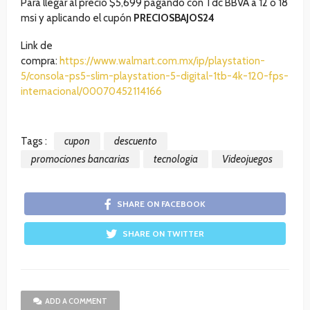
Para llegar al precio $5,699 pagando con Tdc BBVA a 12 o 18
msi y aplicando el cupón
PRECIOSBAJOS24
Link de
compra:
https://www.walmart.com.mx/ip/playstation-
5/consola-ps5-slim-playstation-5-digital-1tb-4k-120-fps-
internacional/00070452114166
Tags :
cupon
descuento
promociones bancarias
tecnologia
Videojuegos
SHARE ON FACEBOOK
SHARE ON TWITTER
ADD A COMMENT