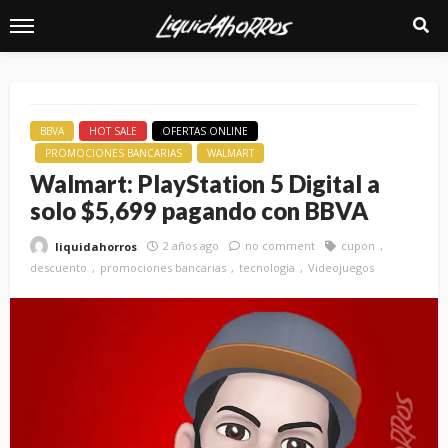
BBVA
HOT SALE
OFERTAS ONLINE
PROMOCIONES BANCARIAS
WALMART
Walmart: PlayStation 5 Digital a
solo $5,699 pagando con BBVA
2 años ago
no comment
cupon
liquidahorros
descuento
promociones bancarias
tecnologia
Videojuegos