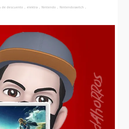
% de descuento
elektra
Nintendo
Nintendoswitch