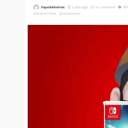
liquidahorros
2 años ago
no comment
50
oferta en linea
promociones