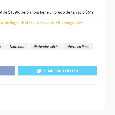
al de $1,599, pero ahora tiene un precio de tan solo $619
mx/the-legend-of-zelda-tears-of-the-kingdom-
a
Nintendo
Nintendoswitch
oferta en linea
SHARE ON TWITTER