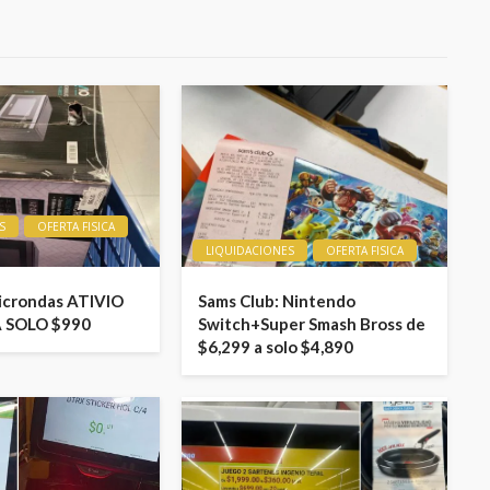
S
OFERTA FISICA
LIQUIDACIONES
OFERTA FISICA
icrondas ATIVIO
Sams Club: Nintendo
A SOLO $990
Switch+Super Smash Bross de
$6,299 a solo $4,890