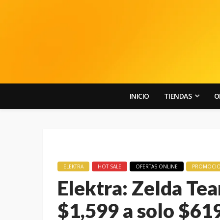
INICIO
TIENDAS
O
ELEKTRA
HOT SALE
OFERTAS ONLINE
PROMOCI
Elektra: Zelda Te
$1,599 a solo $61