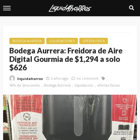
BODEGA AURRERA
LIQUIDACIONES
OFERTA FISICA
Bodega Aurrera: Freidora de Aire
Digital Gourmia de $1,294 a solo
$626
2 años ago
no comment
liquidahorros
50% de descuento
Bodega Aurrerá
liquidacion
ofertas fisicas