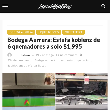
BODEGA AURRERA
LIQUIDACIONES
OFERTA FISICA
Bodega Aurrera: Estufa koblenz de
6 quemadores a solo $1,995
2 años ago
no comment
liquidahorros
50% de descuento
Bodega Aurrerá
descuento
liquidacion
liquidaciones
ofertas fisicas