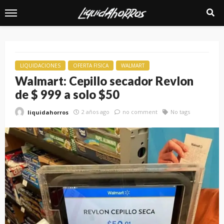
LIQUIDACIONES
OFERTA FISICA
WALMART
Walmart: Cepillo secador Revlon
de $ 999 a solo $50
2 años ago
no comment
No tags
liquidahorros