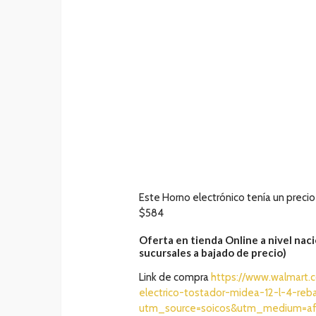
Este Horno electrónico tenía un precio 
$584
Oferta en tienda Online a nivel nacio
sucursales a bajado de precio)
Link de compra
https://www.walmart.
electrico-tostador-midea-12-l-4-r
utm_source=soicos&utm_medium=af