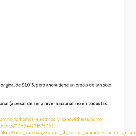
original de $1,015, pero ahora tiene un precio de tan solo
nal (a pesar de ser a nivel nacional, no en todas las
com.mx/ip/hornos-electricos-y-sandwicheras/horno-
ebanadas/00694427167506?
filiate&utm_campaign=wmea_lf_soicos_promodescuentos_ecom