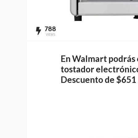
788
VIEWS
En Walmart podrás 
tostador electróni
Descuento de $651