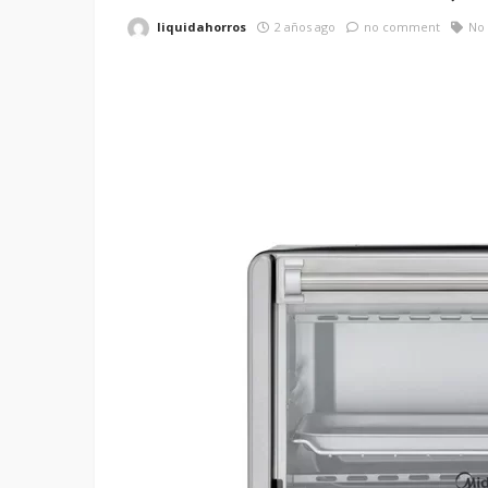
liquidahorros
2 años ago
no comment
No 