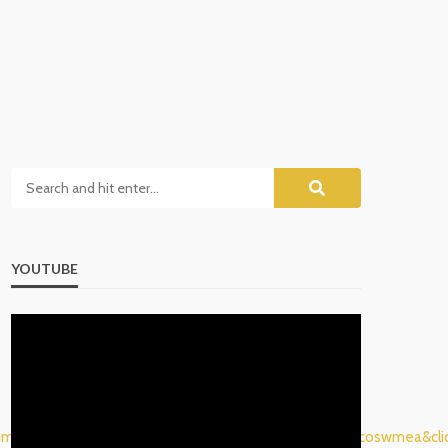
YOUTUBE
m_alwayson&utm_content=alwayson&utm_term=soicoswmea&clic