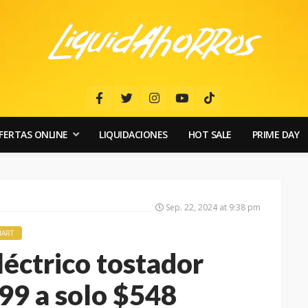
FERTAS ONLINE
LIQUIDACIONES
HOT SALE
PRIME DAY
Sep. 22, 2024 at 9:38 pm
ART
éctrico tostador
99 a solo $548