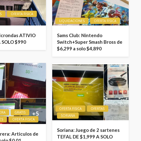
S
OFERTA FISICA
LIQUIDACIONES
OFERTA FISICA
icrondas ATIVIO
Sams Club: Nintendo
A SOLO $990
Switch+Super Smash Bross de
$6,299 a solo $4,890
OFERTA FISICA
OFERTAS
ERA
GRATIS
SORIANA
ES
OFERTA FISICA
Soriana: Juego de 2 sartenes
era: Articulos de
TEFAL DE $1,999 A SOLO
solo $0.01