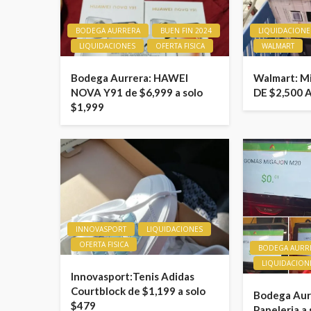
BODEGA AURRERA
BUEN FIN 2024
LIQUIDACIONE
LIQUIDACIONES
OFERTA FISICA
WALMART
Bodega Aurrera: HAWEI
Walmart: M
NOVA Y91 de $6,999 a solo
DE $2,500 
$1,999
INNOVASPORT
LIQUIDACIONES
OFERTA FISICA
BODEGA AURR
LIQUIDACION
Innovasport:Tenis Adidas
Courtblock de $1,199 a solo
Bodega Aurr
$479
Papeleria a 