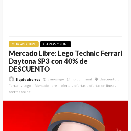
MERCADO LIBRE
OFERTAS ONLINE
Mercado Libre: Lego Technic Ferrari
Daytona SP3 con 40% de
DESCUENTO
3 años ago
no comment
descuento
liquidahorros
Ferrari
Lego
Mercado libre
oferta
ofertas
ofertas en linea
ofertas online