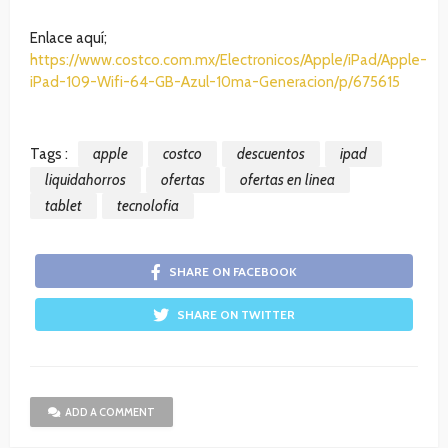
Enlace aquí;
https://www.costco.com.mx/Electronicos/Apple/iPad/Apple-
iPad-109-Wifi-64-GB-Azul-10ma-Generacion/p/675615
Tags :
apple
costco
descuentos
ipad
liquidahorros
ofertas
ofertas en linea
tablet
tecnolofia
SHARE ON FACEBOOK
SHARE ON TWITTER
ADD A COMMENT