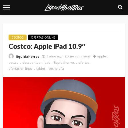
COSTCO
OFERTAS ONLINE
Costco: Apple iPad 10.9″
3 años ago
no comment
apple
liquidahorros
costco
descuentos
ipad
liquidahorros
ofertas
ofertas en linea
tablet
tecnolofia