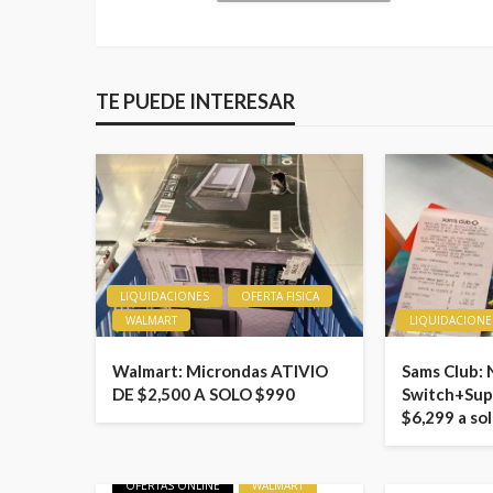
TE PUEDE INTERESAR
LIQUIDACIONES
OFERTA FISICA
WALMART
LIQUIDACIONE
Walmart: Microndas ATIVIO
Sams Club:
DE $2,500 A SOLO $990
Switch+Sup
$6,299 a so
LIQUIDACIONES
OFERTAS
OFERTAS ONLINE
WALMART