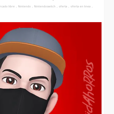
cado libre
Nintendo
Nintendoswitch
oferta
oferta en linea