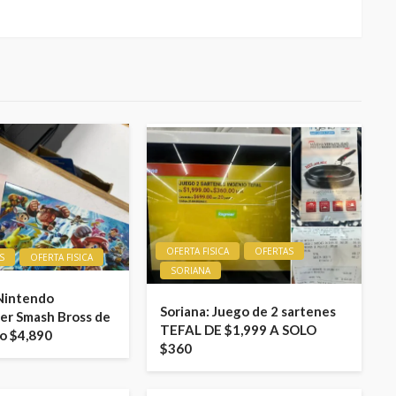
OFERTA FISICA
OFERTAS
S
OFERTA FISICA
SORIANA
 Nintendo
Soriana: Juego de 2 sartenes
er Smash Bross de
TEFAL DE $1,999 A SOLO
lo $4,890
$360