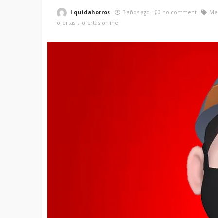
liquidahorros
3 años ago
no comment
Mer
ofertas
ofertas online