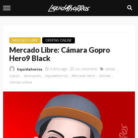
MERCADO LIBRE
OFERTAS ONLINE
Mercado Libre: Cámara Gopro
Hero9 Black
3 años ago
no comment
camar
liquidahorros
cupon
descuento
liquidahorros
Mercado libre
ofertas
ofertas online