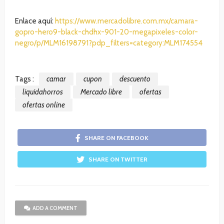
Enlace aquí:
https://www.mercadolibre.com.mx/camara-
gopro-hero9-black-chdhx-901-20-megapixeles-color-
negro/p/MLM16198791?pdp_filters=category:MLM174554
Tags :
camar
cupon
descuento
liquidahorros
Mercado libre
ofertas
ofertas online
SHARE ON FACEBOOK
SHARE ON TWITTER
ADD A COMMENT